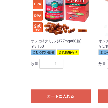
オメガ3クリル (377mg×80粒)
オメガ
￥3,150
￥5,1
まとめ買い割引
会員価格有り
まと
数量
数量
カートに入れる