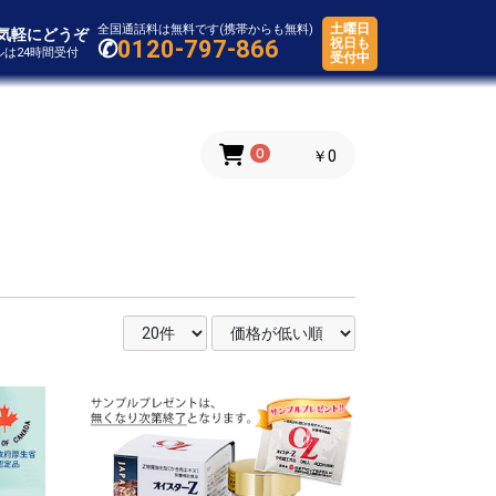
土曜日
全国通話料は無料です(携帯からも無料)
気軽にどうぞ
✆
0120-797-866
祝日も
ールは24時間受付
受付中
0
￥0