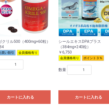
クリル500（400mg×60粒）
シールエキスDPAプラス
84
（384mg×240粒）
￥6,750
め買い割引
会員価格有り
会員価格有り
ポイント３％
数量
カートに入れる
カートに入れる