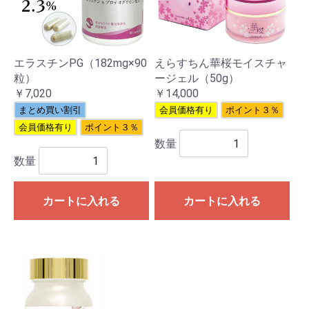
エラスチンPG（182mg×90
えらすちん華桜モイスチャ
粒）
ージェル（50g）
￥7,020
￥14,000
まとめ買い割引
会員価格有り
ポイント３％
会員価格有り
ポイント３％
数量
数量
カートに入れる
カートに入れる