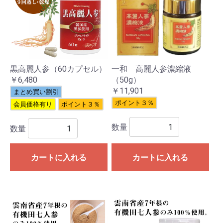
黒高麗人参（60カプセル）
一和 高麗人参濃縮液
￥6,480
（50g）
￥11,901
まとめ買い割引
ポイント３％
会員価格有り
ポイント３％
数量
数量
カートに入れる
カートに入れる