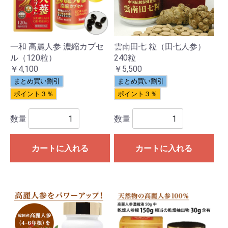
一和 高麗人参 濃縮カプセ
雲南田七 粒（田七人参）
ル（120粒）
240粒
￥4,100
￥5,500
まとめ買い割引
まとめ買い割引
ポイント３％
ポイント３％
数量
数量
カートに入れる
カートに入れる