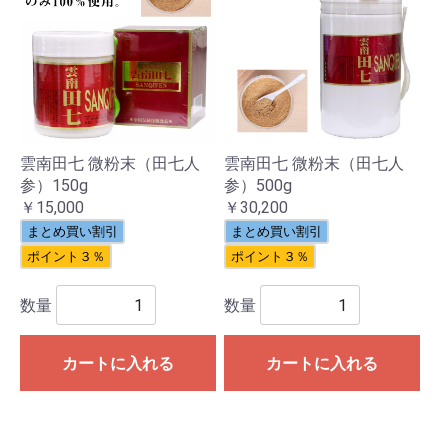
雲南田七 微粉末（田七人
雲南田七 微粉末（田七人
参）150g
参）500g
￥15,000
￥30,200
まとめ買い割引
まとめ買い割引
ポイント３％
ポイント３％
数量
数量
カートに入れる
カートに入れる