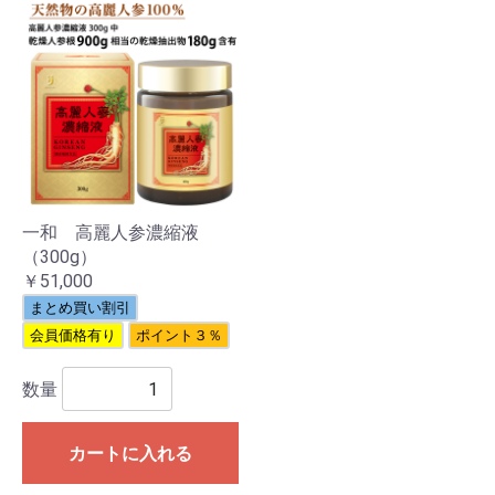
一和 高麗人参濃縮液
（300g）
￥51,000
まとめ買い割引
会員価格有り
ポイント３％
数量
カートに入れる