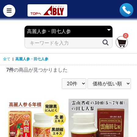
0
全て
|
高麗人参・田七人参
7件
の商品が見つかりました