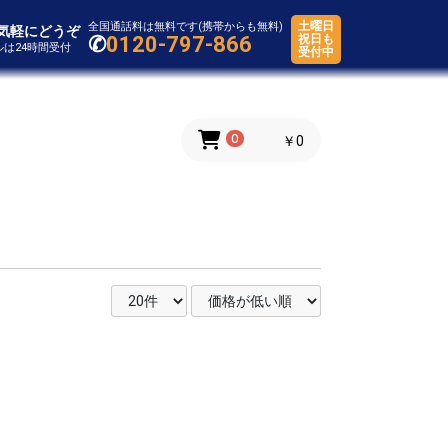
土曜日
全国通話料は無料です(携帯からも無料)
気軽にどうぞ
✆
0120-797-866
祝日も
ールは24時間受付
受付中
0
￥0