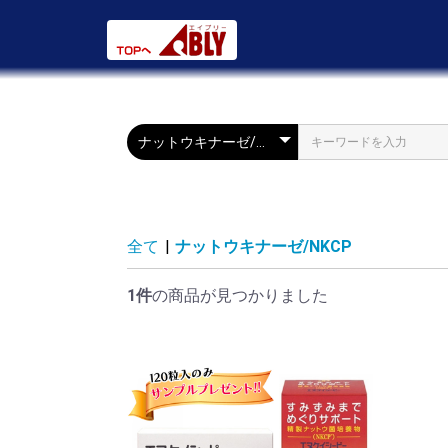
全て
|
ナットウキナーゼ/NKCP
1件
の商品が見つかりました