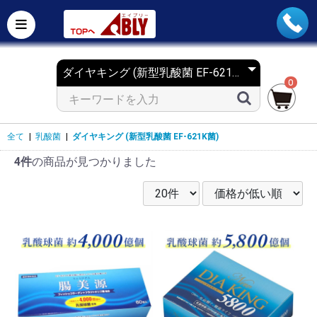
0
全て
|
乳酸菌
|
ダイヤキング (新型乳酸菌 EF-621K菌)
4件
の商品が見つかりました