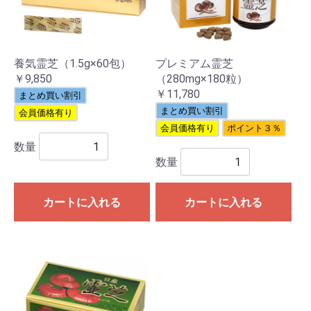
養気霊芝（1.5g×60包）
プレミアム霊芝
￥9,850
（280mg×180粒）
￥11,780
まとめ買い割引
まとめ買い割引
会員価格有り
会員価格有り
ポイント３％
数量
数量
カートに入れる
カートに入れる