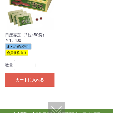
日産霊芝（2粒×50袋）
￥15,400
まとめ買い割引
会員価格有り
数量
カートに入れる