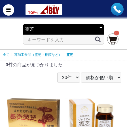
0
全て
|
茸加工食品（霊芝・椎菌など）
|
霊芝
3件
の商品が見つかりました