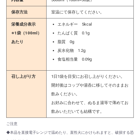
保存方法
室温にて保存してください。
栄養成分表示
エネルギー 5kcal
※1袋（100ml）
たんぱく質 0.1g
あたり
脂質 0g
炭水化物 1.2g
食塩相当量 0.09g
召し上がり方
1日1袋を目安にお召し上がりください。
開封後はコップや湯呑に移してそのままお
飲みください。
お好みに合わせて、ぬるま湯等で薄めてお
飲みいただいても結構です。
ご注意
◆本品を直接電子レンジで温めたり、直性火にかけられますと、破損する恐