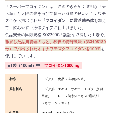
『スーパーフコイダン』は、沖縄のきらめく透明な「美
ら海」と太陽の光を浴びて育った鮮度の良いオキナワモ
ズクから抽出された
『フコイダン』に霊芝菌糸体
を加え
て、飲みやすい液体タイプに仕上げました。
食品安全の国際規格ISO22000の認証を取得した工場で、
徹底した品質管理のもと、独自の特許製法（第3408180
号）で抽出されたオキナワモズクフコイダンを100％
を
使用しています。
■1袋（100ml）中
フコイダン1000mg
名称
モズク加工食品（清涼飲料水）
原材料名
モズク抽出エキス（オキナワモズク（沖縄
県産））、レイシ菌糸体エキス/増粘剤
（キサンタンガム）
内容量
3000ml（100ml×30袋）