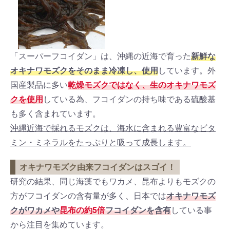
「スーパーフコイダン」は、沖縄の近海で育った
新鮮な
オキナワモズクをそのまま冷凍し、使用
しています。外
国産製品に多い
乾燥モズクではなく、生のオキナワモズ
クを使用
している為、フコイダンの持ち味である硫酸基
も多く含まれています。
沖縄近海で採れるモズクは、海水に含まれる豊富なビタ
ミン・ミネラルをたっぷりと吸って成長します。
オキナワモズク由来フコイダンはスゴイ！
研究の結果、同じ海藻でもワカメ、昆布よりもモズクの
方がフコイダンの含有量が多く、日本では
オキナワモズ
クがワカメや
昆布の約5倍
フコイダンを含有
している事
から注目を集めています。