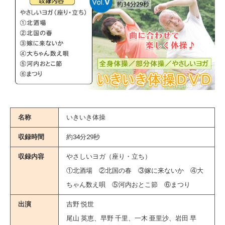
名称
いきいき体操
収録時間
約34分29秒
収録内容
やさしいヨガ（座り・立ち）
①北酒場 ②北国の春 ③嫁に来ないか ④大
ちゃん数え唄 ⑤河内おとこ節 ⑥まつり
出演
吉野 悦世
尾山 英恵、早野 千里、一木 亜里沙、岩田 早