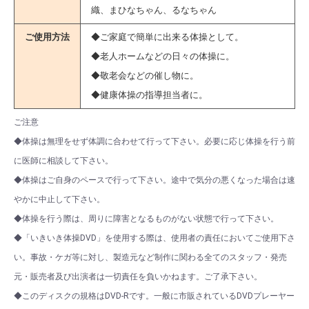
織、まひなちゃん、るなちゃん
ご使用方法
◆ご家庭で簡単に出来る体操として。
◆老人ホームなどの日々の体操に。
◆敬老会などの催し物に。
◆健康体操の指導担当者に。
ご注意
◆体操は無理をせず体調に合わせて行って下さい。必要に応じ体操を行う前
に医師に相談して下さい。
◆体操はご自身のペースで行って下さい。途中で気分の悪くなった場合は速
やかに中止して下さい。
◆体操を行う際は、周りに障害となるものがない状態で行って下さい。
◆「いきいき体操DVD」を使用する際は、使用者の責任においてご使用下さ
い。事故・ケガ等に対し、製造元など制作に関わる全てのスタッフ・発売
元・販売者及び出演者は一切責任を負いかねます。ご了承下さい。
◆このディスクの規格はDVD-Rです。一般に市販されているDVDプレーヤー