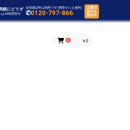
土曜日
全国通話料は無料です(携帯からも無料)
気軽にどうぞ
✆
0120-797-866
祝日も
ールは24時間受付
受付中
0
￥0