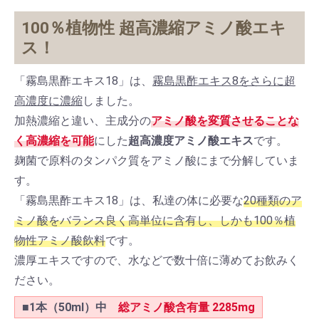
100％植物性 超高濃縮アミノ酸エキ
ス！
「霧島黒酢エキス18」は、
霧島黒酢エキス8をさらに超
高濃度に濃縮
しました。
加熱濃縮と違い、主成分の
アミノ酸を変質させることな
く高濃縮を可能
にした
超高濃度アミノ酸エキス
です。
麹菌で原料のタンパク質をアミノ酸にまで分解していま
す。
「霧島黒酢エキス18」は、私達の体に必要な
20種類のア
ミノ酸をバランス良く高単位に含有し、しかも100％植
物性アミノ酸飲料
です。
濃厚エキスですので、水などで数十倍に薄めてお飲みく
ださい。
■1本（50ml）中
総アミノ酸含有量 2285mg