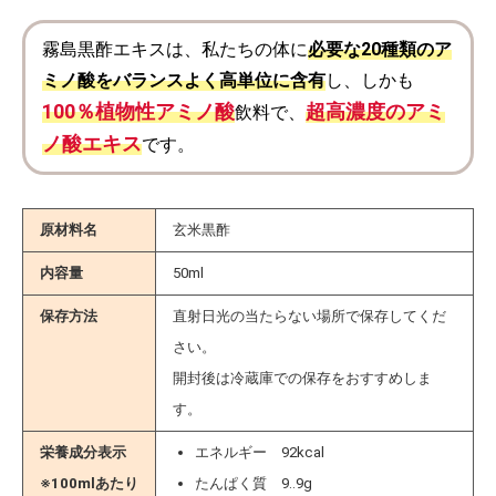
霧島黒酢エキスは、私たちの体に
必要な20種類のア
ミノ酸をバランスよく高単位に含有
し、しかも
100％植物性アミノ酸
超高濃度のアミ
飲料で、
ノ酸エキス
です。
原材料名
玄米黒酢
内容量
50ml
保存方法
直射日光の当たらない場所で保存してくだ
さい。
開封後は冷蔵庫での保存をおすすめしま
す。
栄養成分表示
エネルギー 92kcal
※100mlあたり
たんぱく質 9..9g