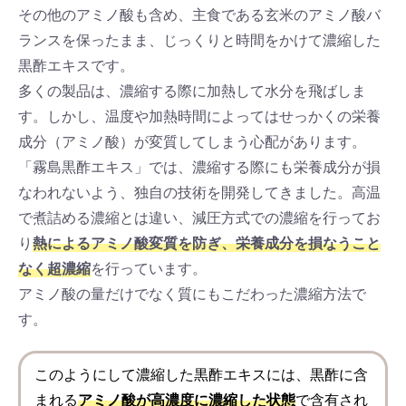
その他のアミノ酸も含め、主食である玄米のアミノ酸バ
ランスを保ったまま、じっくりと時間をかけて濃縮した
黒酢エキスです。
多くの製品は、濃縮する際に加熱して水分を飛ばしま
す。しかし、温度や加熱時間によってはせっかくの栄養
成分（アミノ酸）が変質してしまう心配があります。
「霧島黒酢エキス」では、濃縮する際にも栄養成分が損
なわれないよう、独自の技術を開発してきました。高温
で煮詰める濃縮とは違い、減圧方式での濃縮を行ってお
り
熱によるアミノ酸変質を防ぎ、栄養成分を損なうこと
なく超濃縮
を行っています。
アミノ酸の量だけでなく質にもこだわった濃縮方法で
す。
このようにして濃縮した黒酢エキスには、黒酢に含
まれる
アミノ酸が高濃度に濃縮した状態
で含有され