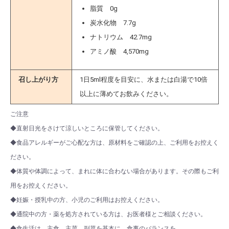
脂質 0g
炭水化物 7.7g
ナトリウム 42.7mg
アミノ酸 4,570mg
召し上がり方
1日5ml程度を目安に、水または白湯で10倍
以上に薄めてお飲みください。
ご注意
◆直射日光をさけて涼しいところに保管してください。
◆食品アレルギーがご心配な方は、原材料をご確認の上、ご利用をお控えく
ださい。
◆体質や体調によって、まれに体に合わない場合があります。その際もご利
用をお控えください。
◆妊娠・授乳中の方、小児のご利用はお控えください。
◆通院中の方・薬を処方されている方は、お医者様とご相談ください。
◆食生活は、主食、主菜、副菜を基本に、食事のバランスを。