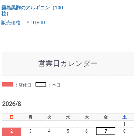
霧島黒酢のアルギニン（100
粒）
販売価格：￥10,800
営業日カレンダー
：店休日
：本日
2026/8
日
月
火
水
木
金
土
1
2
3
4
5
6
7
8