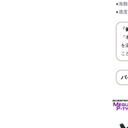
●海
●適
「
『
を
こ
バ