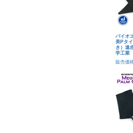
バイオ
美Pタ
き）遠赤
学工業
販売価格