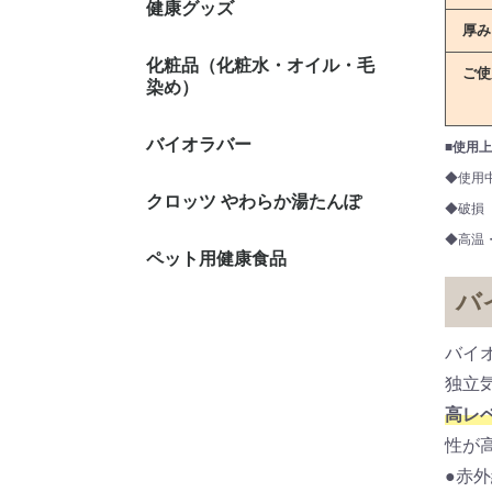
健康グッズ
健康体操
土瓶・土
健康寝具
純金 美
玉川の湯
赤外線ホ
尿漏れサ
厚み
化粧品（化粧水・オイル・毛
エミュー
ヨモギ製
白髪染め
デオドラ
サティスe
ご使
染め）
バイオラバー
Gタイプ
バイオエ
メディカ
■使用
◆使用
クロッツ やわらか湯たんぽ
◆破損
◆高温
ペット用健康食品
バ
バイ
独立
高レ
性が
●赤