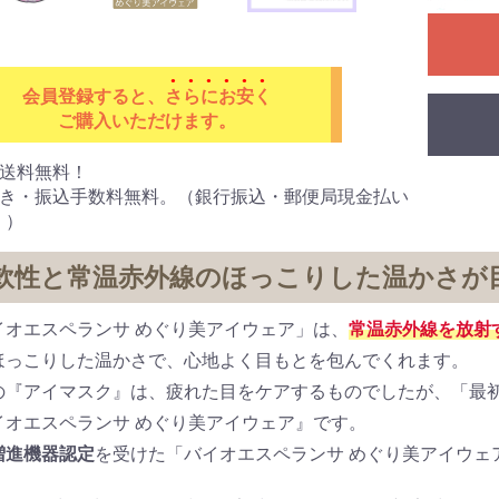
系脂肪酸
キス
グリカン
ローゲン
型コラーゲン（UC-
動物系
会員登録すると、
さらにお安く
ご購入いただけます。
国送料無料！
引き・振込手数料無料。（銀行振込・郵便局現金払い
く）
軟性と常温赤外線のほっこりした温かさが
エキス
イオエスペランサ めぐり美アイウェア」は、
常温赤外線を放射
ほっこりした温かさで、心地よく目もとを包んでくれます。
の『アイマスク』は、疲れた目をケアするものでしたが、「最
イオエスペランサ めぐり美アイウェア』です。
増進機器認定
を受けた「バイオエスペランサ めぐり美アイウェア」