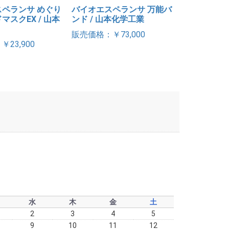
ペランサ めぐり
バイオエスペランサ 万能バ
マスクEX / 山本
ンド / 山本化学工業
販売価格：￥73,000
23,900
水
木
金
土
2
3
4
5
9
10
11
12