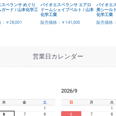
エスペランサ めぐり
バイオエスペランサ エアロ
バイオエス
ガード / 山本化学工
ドームシェイプベルト / 山本
美シールド
化学工業
化学工業
：￥28,001
販売価格：￥141,500
販売価格：￥
営業日カレンダー
2026/9
木
金
土
日
月
火
1
1
6
7
8
6
7
8