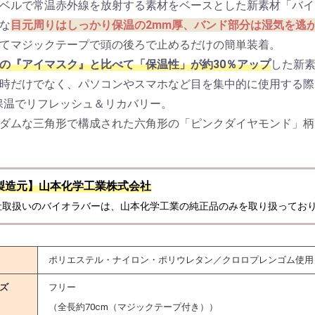
レベルで常温赤外線を放射する素材をベースとした新素材「バイ
な
目元周りはしっかり保温の2mm厚、バンド部分は湿気を逃
いてマジックテープで頭の後ろで止めるだけの簡単装着。
の『アイマスク』と比べて「保温性」が約30％アップ
した新
眠時だけでなく、パソコンやスマホなど目を集中的に使用する
保温でリフレッシュ＆リカバリー。
ンダムな三角形で構成された六角形の「ピンクダイヤモンド」
。
製造元】山本化学工業株式会社
社取扱いのバイオラバーは、山本化学工業の純正品のみを取り扱ってお
エキス
ンク
素（カタライザー
ーサー
ウォーター
ッティ
ポリエステル・ナイロン・ポリウレタン／クロロプレンゴム使用
シ（ユーグレナ）
ン酸
ン
ン
ズ
フリー
（全長約70cm（マジックテープ付き））