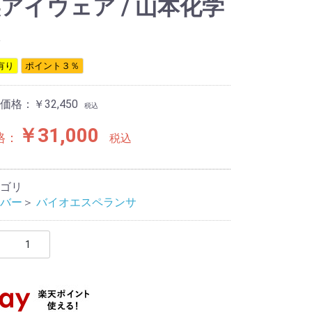
アイウェア / 山本化学
有り
ポイント３％
格：￥32,450
税込
￥31,000
格：
税込
ゴリ
バー
＞
バイオエスペランサ