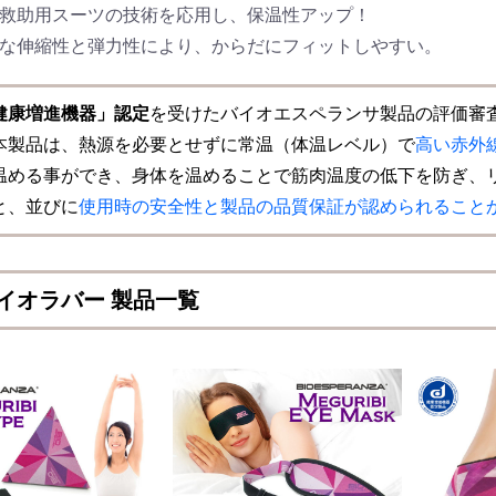
難救助用スーツの技術を応用し、保温性アップ！
度な伸縮性と弾力性により、からだにフィットしやすい。
健康増進機器」認定
を受けたバイオエスペランサ製品の評価審
本製品は、熱源を必要とせずに常温（体温レベル）で
高い赤外
温める事ができ、身体を温めることで筋肉温度の低下を防ぎ、
と、並びに
使用時の安全性と製品の品質保証が認められること
イオラバー 製品一覧