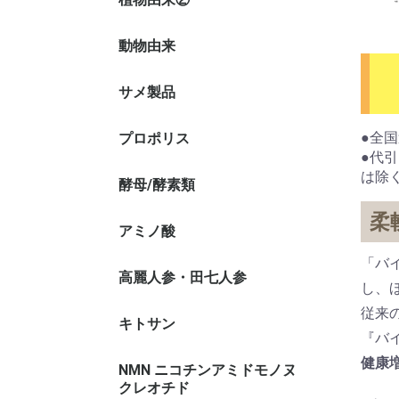
動物由来
オメガ3
かき肉エ
プロテオ
プラズマ
非変性Ⅱ
その他の
Ⅱ）
サメ製品
サメ軟骨
●全
プロポリス
●代
は除
酵母/酵素類
柔
アミノ酸
霧島黒酢
「バ
高麗人参・田七人参
田七人参
高麗人参
し、
従来
キトサン
『バ
健康
NMN ニコチンアミドモノヌ
クレオチド