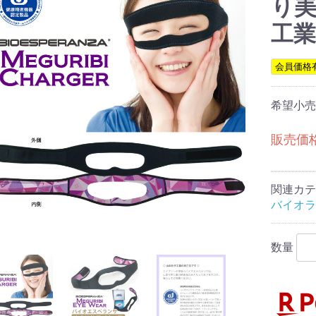
り美
工業
会員価格
ケ
タケ
ス
菌
加工食品
タケ
ブ
希望小売価
販売価
乳酸菌生産物質）
ング (新型乳酸菌
菌)
関連カテ
バイオラ
数量
D
SPN
キス
ス
植物系
酸
ー
ン
ザクロ
「エポグラン」
草（サンゴ草）
リー・ルテイン