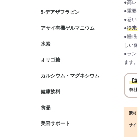
●高
●重要
5-デアザフラビン
●巻
アサイ有機ゲルマニウム
●
従来
●睡
水素
しい
●ラ
オリゴ糖
ます
カルシウム・マグネシウム
【
弊
健康飲料
植物発酵
酵素ドリ
糖鎖栄養
シークワ
ノニ果汁
もろみ酢
健康茶
ミネラル
21）
食品
おからコ
素材
美容サポート
酵素
ミドリム
ヒアルロ
エラスチ
核酸
プロテイ
サイ