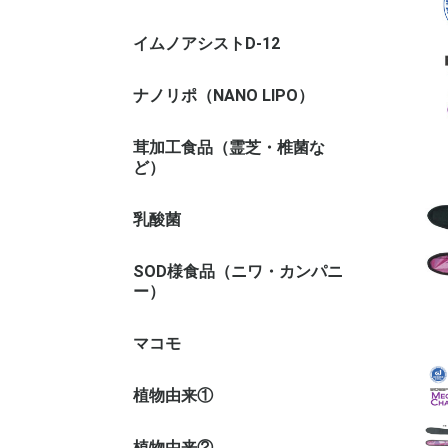
イムノアシストD-12
ナノリポ（NANO LIPO）
茸加工食品（霊芝・椎菌な
霊芝
姫マツタ
ヤマブシ
アガリク
LEM 椎
マイタケ
ハナビラ
メシマコ
ど）
乳酸菌
ビオネ（
ダイヤキ
ラブレ菌
EF-621K
SOD様食品（ニワ・カンパニ
ニワナ
ルイボス
ー）
マコモ
植物由来①
タヒボNF
五葉の松
垂盆草エ
梅肉エキ
じゃばら
ノニ
ウコン
サラシア
その他の
植物由来②
アルギン
シーベリ
紫イペ
ウロリチ
ペルシャ
ゴーヤー
月見草油
アッケシ
ブルーベ