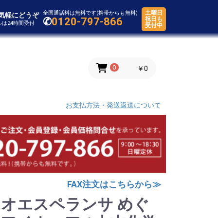
土曜日
全国通話料は無料です(携帯からも無料)
気軽にどうぞ
✆
0120-797-866
祝日も
ールは24時間受付
受付中
0
￥0
お支払方法・発送返送について
FAX注文はこちらから≫
オエスペランサ めぐ