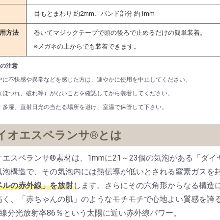
DVD
鍋
 ヘルスロール
顔器
ットパック
ポートパンツ
目もとまわり 約2mm、バンド部分 約1mm
オイル
品
ント
x
用方法
巻いてマジックテープで頭の後ろで止めるだけの簡単装着。
※メガネの上からでも装着できます。
／Pタイプ
スペランサ
ルバイオラバー
上の注意
中に不快感や異常などを感じた方は、速やかに使用を中止してください。
（ほつれ、破れ等）がないことを確認してから装着してください。
・多湿、直射日光の当たる場所を避け、室温で保管して下さい。
イオエスペランサ®とは
オエスペランサ®素材は、1mmに21～23個の気泡がある「ダ
気泡構造で、その気泡内には熱伝導が低いとされる窒素ガスを
ベルの赤外線」を放射
します。さらにその六角形からなる構造に
高く、「赤ちゃんの肌」のようなモチモチで心地よい質感を誇
外線分光放射率86％という太陽に近い赤外線パワー。