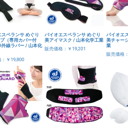
エスペランサ めぐり
バイオエスペランサ めぐり
バイオエス
イプ（専用カバー付
美アイマスク / 山本化学工業
美チャージ
外線ラバー / 山本化
業
販売価格：￥19,201
販売価格：￥
：￥19,800