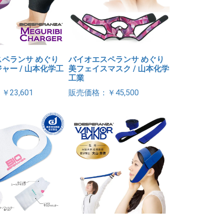
ペランサ めぐり
バイオエスペランサ めぐり
ャー / 山本化学工
美フェイスマスク / 山本化学
工業
23,601
販売価格：￥45,500