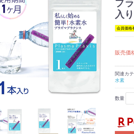
プラ
入
会員価格
ケ
タケ
ス
菌
加工食品
タケ
ブ
販売価
乳酸菌生産物質）
ング (新型乳酸菌
菌)
関連カテ
水素
数量
D
SPN
キス
ス
植物系
酸
ー
ン
ザクロ
「エポグラン」
草（サンゴ草）
リー・ルテイン