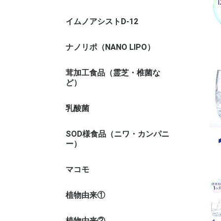
イムノアシストD-12
ナノリポ（NANO LIPO）
茸加工食品（霊芝・椎菌な
霊芝
姫マツタ
ヤマブシ
アガリク
LEM 椎
マイタケ
ハナビラ
メシマコ
ど）
乳酸菌
ビオネ（
ダイヤキ
ラブレ菌
EF-621K
SOD様食品（ニワ・カンパニ
ニワナ
ルイボス
ー）
マコモ
植物由来①
タヒボNF
五葉の松
垂盆草エ
梅肉エキ
じゃばら
ノニ
ウコン
サラシア
その他の
植物由来②
アルギン
シーベリ
紫イペ
ウロリチ
ペルシャ
ゴーヤー
月見草油
アッケシ
ブルーベ