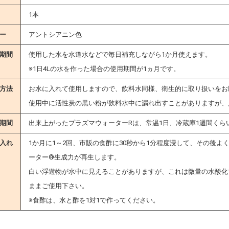
DVD
鍋
 ヘルスロール
顔器
ットパック
ポートパンツ
1本
オイル
品
ント
x
ー
アントシアニン色
期間
使用した水を水道水などで毎日補充しながら1か月使えます。
／Pタイプ
スペランサ
ルバイオラバー
※1日4Lの水を作った場合の使用期間が1ヵ月です。
方法
お水に入れて使用しますので、飲料水同様、衛生的に取り扱いをお
使用中に活性炭の黒い粉が飲料水中に漏れ出すことがありますが、
期間
出来上がったプラズマウォーターRは、常温1日、冷蔵庫1週間くら
入れ
1か月に1～2回、市販の食酢に30秒から1分程度浸して、その後
ーター®生成力が再生します。
白い浮遊物が水中に見えることがありますが、これは微量の水酸化
ままご使用下さい。
※食酢は、水と酢を1対1で作ってください。