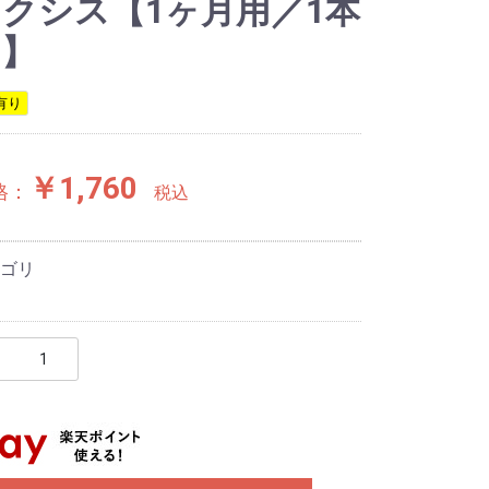
クシス【1ヶ月用／1本
り】
有り
￥1,760
格：
税込
ゴリ