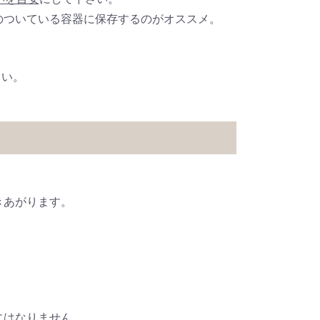
のついている容器に保存するのがオススメ。
さい。
きあがります。
。
にはなりません。