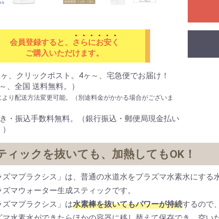
系脂肪酸
キス
グリカン
ローゲン
型コラーゲン（UC-
動物系
会員登録すると、
さらにお安く
ご購入いただけます。
～3ヶ、クリックポスト。4ヶ～、宅急便でお届け！
ヶ～、全国 送料無料。）
により配送方法変更可能。（別途料金がかかる場合がございま
引き・振込手数料無料。（銀行振込・郵便局現金払い
エキス
く）
ティックを抜いても、加熱してもOK！
ラズマプラクシス」は、普通の水道水をプラズマ水素水にする
ラズマウォーター生成スティックです。
ラズマプラクシス」は
水素棒を抜いてもパワーが持続
するので
ズマ水素水ができたらほかの容器に移し替えて保存でき、空い