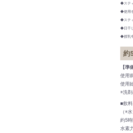
◆ステ
◆使用
◆ステ
◆日干
◆授乳
約
【準
使用
使用
※洗
■飲
（※
約5
水素