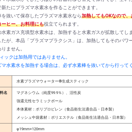
で新たにプラズマ水素水を作ることができます。
棒を抜いて保存したプラズマ水素水なら
加熱してもOKなので、
コーヒー、お料理にも
役立てられます。
の水素ガス充填型水素水は、加熱すると水素ガスが拡散してし
したが、本品「プラズマプラクシス」は、加熱してもそのパワ
わりません。
ティックは加熱用ではありません。
ズマ水素水を加熱する場合は、必ず水素棒を抜いてから行って
水素プラズマウォーター®生成スティック
エキス
ンク
素（カタライザー
ーサー
ウォーター
料名
マグネシウム（純度99.9％）、活性炭
強還元性セラミックボール
ッティ
本体素材：ポリプロピレン（食品衛生法適合品・日本製）
メッシュ中袋素材：ポリエステル（食品衛生法適合品・日本製）
シ（ユーグレナ）
ン酸
ン
ン
φ19mm×120mm