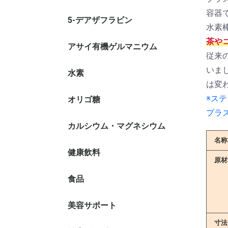
容器
5-デアザフラビン
水素
茶や
アサイ有機ゲルマニウム
従来
いま
水素
は変
※ス
オリゴ糖
プラ
カルシウム・マグネシウム
名称
健康飲料
植物発酵
酵素ドリ
糖鎖栄養
シークワ
ノニ果汁
もろみ酢
健康茶
ミネラル
原材
21）
食品
おからコ
美容サポート
酵素
ミドリム
ヒアルロ
エラスチ
核酸
プロテイ
寸法