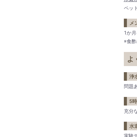
ペッ
メ
1か
※食
よ
浄
問題
5
充分
水
実験