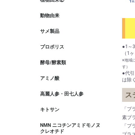
動物由来
オメガ3
かき肉エ
プロテオ
プラズマ
非変性Ⅱ
その他の
Ⅱ）
サメ製品
サメ軟骨
●1
プロポリス
（1
※地域
酵母/酵素類
す）
●代
アミノ酸
霧島黒酢
は除
高麗人参・田七人参
田七人参
高麗人参
ス
「プ
キトサン
素プ
NMN ニコチンアミドモノヌ
「プ
クレオチド
プラ