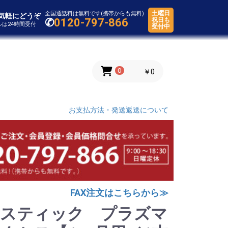
土曜日
全国通話料は無料です(携帯からも無料)
気軽にどうぞ
✆
0120-797-866
祝日も
ールは24時間受付
受付中
0
￥0
お支払方法・発送返送について
FAX注文はこちらから≫
素スティック プラズマ