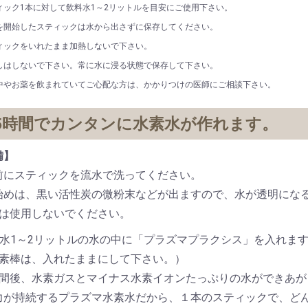
ィック1本に対して飲料水1～2リットルを目安にご使用下さい。
を開始したスティックは水から出さずに保存してください。
ィックをいれたまま加熱しないで下さい。
しはしないで下さい。常に水に浸る状態で保存して下さい。
中やお薬を飲まれていてご心配な方は、かかりつけの医師にご相談下さい。
5時間でカンタンに水素水が作れます。
備】
前にスティックを流水で洗ってください。
始めは、黒い活性炭の微粉末などが出ますので、水が透明にな
剤は使用しないでください。
料水1～2リットルの水の中に「プラズマプラクシス」を入れま
水素棒は、入れたままにして下さい。）
時間後、水素ガスとマイナス水素イオンたっぷりの水ができあが
力が持続するプラズマ水素水だから、１本のスティックで、ど