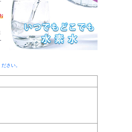
お
ま
ー
ください。