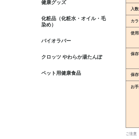
健康グッズ
健康体操
土瓶・土
健康寝具
純金 美
玉川の湯
赤外線ホ
尿漏れサ
入数
化粧品（化粧水・オイル・毛
エミュー
ヨモギ製
白髪染め
デオドラ
サティスe
カラ
染め）
使用
バイオラバー
Gタイプ
バイオエ
メディカ
保存
クロッツ やわらか湯たんぽ
ペット用健康食品
保存
お手
ご注意